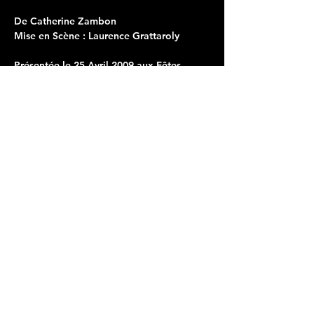
De Catherine Zambon
Mise en Scène : Laurence Grattaroly
Présentée le 25 Avril 2009 aux Fêtes
Internationales du Suroît au Québec et les
18 et 19 mai 2009 à l'Espace 600 de
Grenoble.