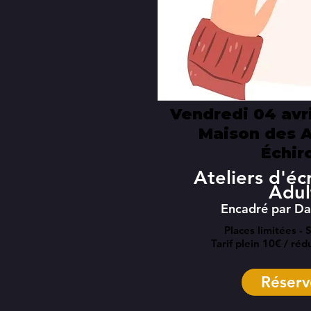
Vendredi 04 avri
Maison des A
Échir
Ateliers d'éc
Adul
Encadré par Da
Places limitées - 
Tarif plein 10€ / réd
Réserv