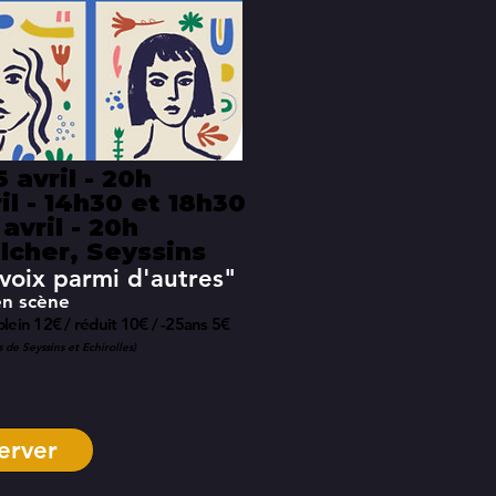
 avril - 20h
l - 14h30 et 18h30
avril - 20h
lcher, Seyssins
oix parmi d'autres"
en scène
 plein 12€ / réduit 10€ / -25ans 5€
s de Seyssins et Echirolles)
erver