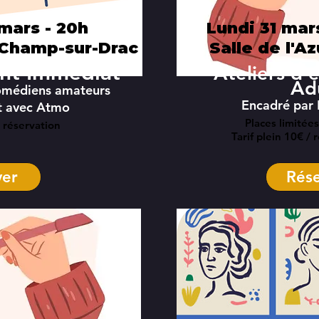
mars - 20h
Lundi 31 mars
 Champ-sur-Drac
Salle de l'Az
t Immédiat"
Ateliers d'
Ad
omédiens amateurs
Encadré par
t avec Atmo
Places limitées
ur réservation
Tarif plein 10€ / 
ver
Rése