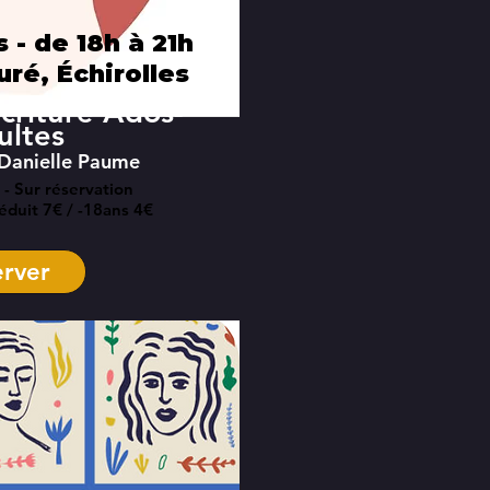
 - de 18h à 21h
uré, Échirolles
écriture Ados-
ultes
 Danielle Paume
 - Sur réservation
réduit 7€ / -18ans 4€
rver