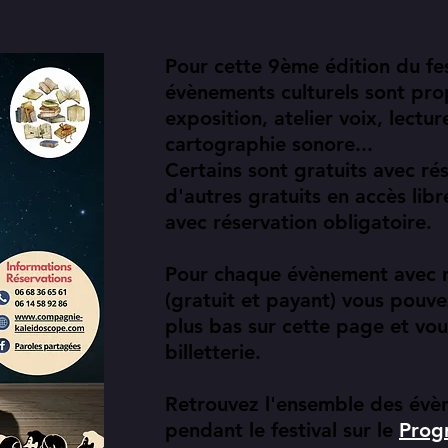
Pour cette 9ème édition du fe
évènements culturels sont pro
exposition, atelier voix, lectur
cartographie sonore...
Certains sont gratuits avec ré
d'autres gratuits en accès libr
avec réservation obligatoire.
Pour chaque évènement avec r
(gratuit et payant) vous pouve
plus bas sur cette page et vou
billetterie.
Retrouvez l'ensemble des év
pendant le festival sur le
Prog