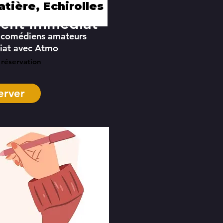
tière, Echirolles
ent Immédiat"
7 comédiens amateurs
riat avec Atmo
 réservation
erver