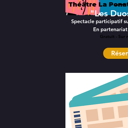
Théâtre La Ponat
"Les Duo
Spectacle participatif s
En partenariat
Gratuit - Sur 
Réser