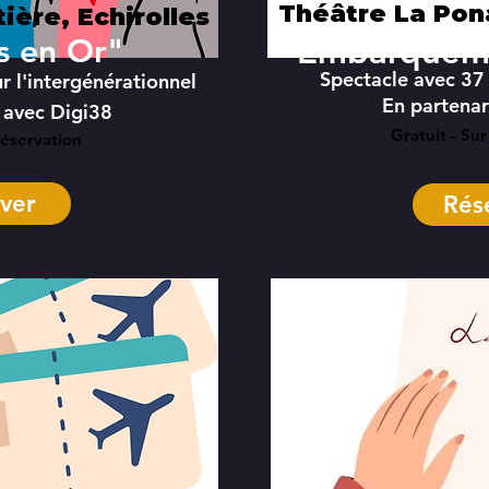
Théâtre La Pona
ière, Echirolles
s en Or"
"Embarquem
Spectacle avec 3
ur l'intergénérationnel
En partena
 avec Digi38
Gratuit - Sur
réservation
ver
Rés