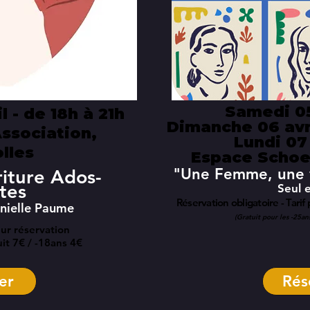
Samedi 05
l - de 18h à 21h
Dimanche 06 avri
ssociation,
Lundi 07 
olles
Espace Schoe
"Une Femme, une v
riture Ados-
tes
Seul 
Réservation obligatoire - Tarif
nielle Paume
(Gratuit pour les -25an
Sur réservation
uit 7€ / -18ans 4€
er
Rés