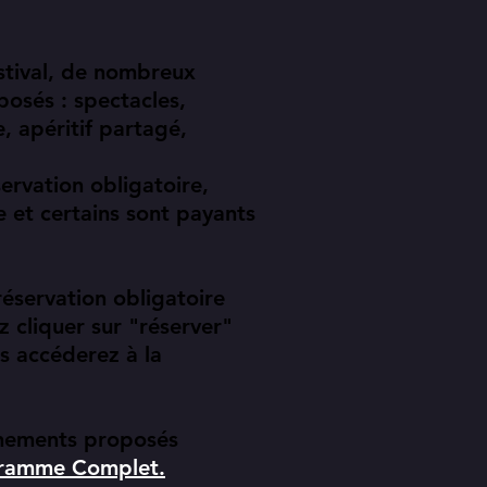
stival, de nombreux
posés : spectacles,
e, apéritif partagé,
servation obligatoire,
e et certains sont payants
éservation obligatoire
z cliquer sur "réserver"
s accéderez à la
ènements proposés
ramme Complet.