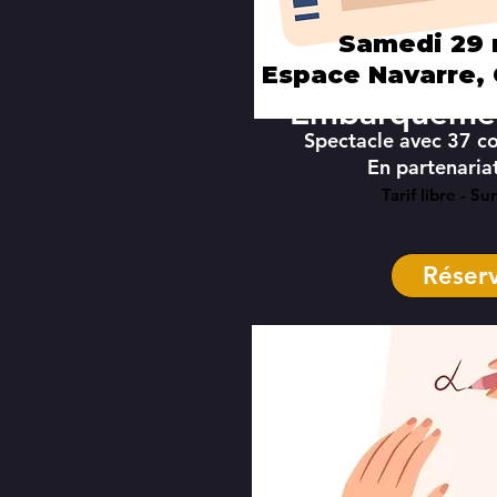
Samedi 29 
Espace Navarre,
"Embarquemen
Spectacle avec 37 c
En partenaria
Tarif libre - S
Réser